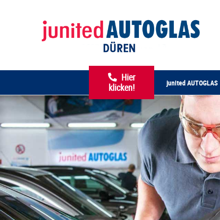
Hier
junited AUTOGLAS –
klicken!