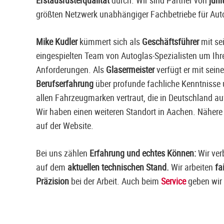
Erstausrüsterqualität
durch. Wir sind Partner von
juni
größten Netzwerk unabhängiger Fachbetriebe für Aut
Mike Kudler
kümmert sich als
Geschäftsführer
mit se
eingespielten Team von Autoglas-Spezialisten um Ih
Anforderungen. Als
Glasermeister
verfügt er mit sein
Berufserfahrung
über profunde fachliche Kenntnisse u
allen Fahrzeugmarken vertraut, die in Deutschland au
Wir haben einen weiteren Standort in Aachen. Nähere 
auf der Website.
Bei uns zählen
Erfahrung und echtes Können:
Wir ver
auf dem
aktuellen technischen Stand.
Wir arbeiten
fa
Präzision
bei der Arbeit. Auch beim
Service
geben wir 