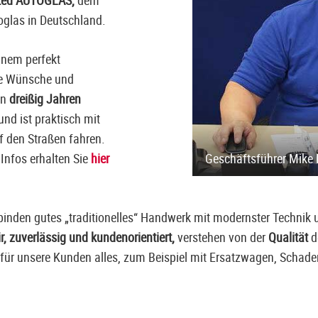
ted AUTOGLAS,
dem
oglas in Deutschland.
inem perfekt
re Wünsche und
en
dreißig Jahren
nd ist praktisch mit
f den Straßen fahren.
Infos erhalten Sie
hier
Geschäftsführer Mike 
binden gutes „traditionelles“ Handwerk mit modernster Technik u
ir, zuverlässig und kundenorientiert,
verstehen von der
Qualität
d
für unsere Kunden alles, zum Beispiel mit Ersatzwagen, Schaden