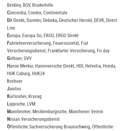
Berkley, BGV, Bruderhilfe
C
oncordia, Condor,
Continentale
D
A Direkt
, Daimler, Debeka
,
Deutscher Herold,
DEVK
, Direct
Line
E
uropa
,
Europa Go
, ERGO, ERGO Direkt
F
ahrlehrerversicherung, Feuersozietät, Fiat
Versicherungsdienst, Frankfurter Versicherung, Fri:day
G
othaer, GVV
H
anse Merkur, Hannoversche Direkt, HDI, Helvetia, Honda,
HUK Coburg, HUK24
I
tzehoer
J
anitos
K
arlsruher, Kravag
L
ippische,
LVM
M
annheimer, Mecklenburgische, Münchener Verein
N
issan Versicherungsdienst
Ö
ffentliche Sachversicherung Braunschweig, Öffentliche