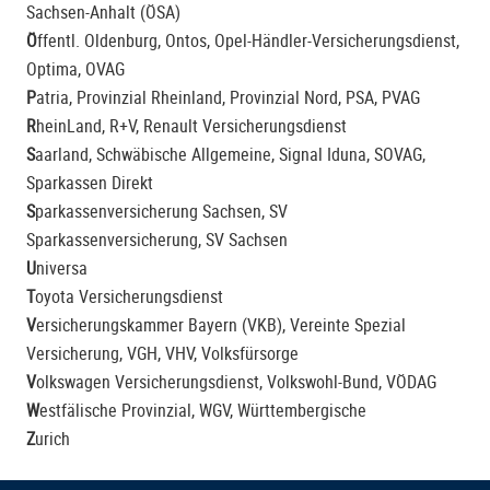
Sachsen-Anhalt (ÖSA)
Ö
ffentl. Oldenburg, Ontos, Opel-Händler-Versicherungsdienst,
Optima, OVAG
P
atria,
Provinzial Rheinland
, Provinzial Nord, PSA, PVAG
R
heinLand,
R+V
, Renault Versicherungsdienst
S
aarland, Schwäbische Allgemeine, Signal Iduna, SOVAG,
Sparkassen Direkt
S
parkassenversicherung Sachsen,
SV
Sparkassenversicherung
, SV Sachsen
U
niversa
T
oyota Versicherungsdienst
V
ersicherungskammer Bayern (VKB)
, Vereinte Spezial
Versicherung, VGH,
VHV
, Volksfürsorge
V
olkswagen Versicherungsdienst, Volkswohl-Bund, VÖDAG
W
estfälische Provinzial, WGV, Württembergische
Z
urich